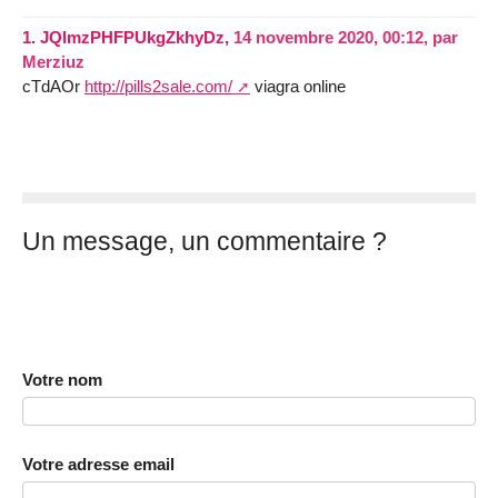
1.
JQlmzPHFPUkgZkhyDz,
14 novembre 2020, 00:12
,
par
Merziuz
cTdAOr
http://pills2sale.com/
viagra online
Un message, un commentaire ?
Votre nom
Votre adresse email