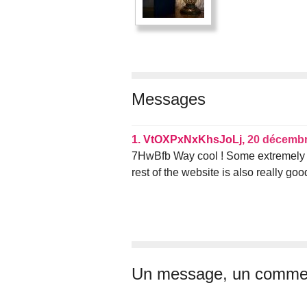
Messages
1.
VtOXPxNxKhsJoLj,
20 décembr
7HwBfb Way cool ! Some extremely vali
rest of the website is also really goo
Un message, un commen