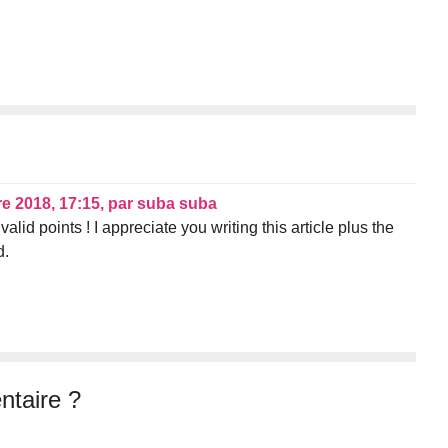
e 2018, 17:15
,
par
suba suba
d points ! I appreciate you writing this article plus the
d.
taire ?