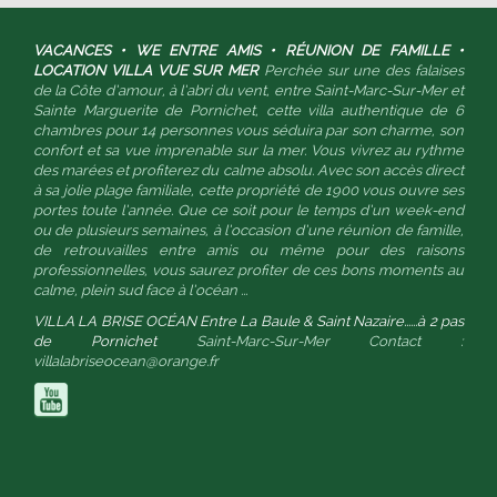
VACANCES • WE ENTRE AMIS • RÉUNION DE FAMILLE •
LOCATION VILLA VUE SUR MER
Perchée sur une des falaises
de la Côte d’amour, à l’abri du vent, entre Saint-Marc-Sur-Mer et
Sainte Marguerite de Pornichet, cette villa authentique de 6
chambres pour 14 personnes vous séduira par son charme, son
confort et sa vue imprenable sur la mer. Vous vivrez au rythme
des marées et profiterez du calme absolu. Avec son accès direct
à sa jolie plage familiale, cette propriété de 1900 vous ouvre ses
portes toute l’année. Que ce soit pour le temps d’un week-end
ou de plusieurs semaines, à l’occasion d’une réunion de famille,
de retrouvailles entre amis ou même pour des raisons
professionnelles, vous saurez profiter de ces bons moments au
calme, plein sud face à l’océan ...
VILLA LA BRISE OCÉAN
Entre La Baule & Saint Nazaire...
...à 2 pas
de Pornichet
Saint-Marc-Sur-Mer
Contact :
villalabriseocean@orange.fr