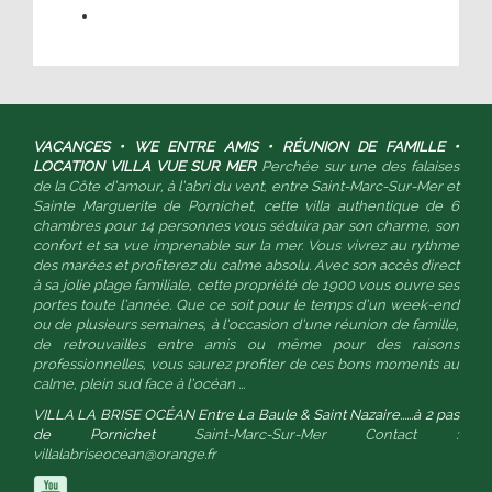
VACANCES • WE ENTRE AMIS • RÉUNION DE FAMILLE •
LOCATION VILLA VUE SUR MER
Perchée sur une des falaises
de la Côte d’amour, à l’abri du vent, entre Saint-Marc-Sur-Mer et
Sainte Marguerite de Pornichet, cette villa authentique de 6
chambres pour 14 personnes vous séduira par son charme, son
confort et sa vue imprenable sur la mer. Vous vivrez au rythme
des marées et profiterez du calme absolu. Avec son accès direct
à sa jolie plage familiale, cette propriété de 1900 vous ouvre ses
portes toute l’année. Que ce soit pour le temps d’un week-end
ou de plusieurs semaines, à l’occasion d’une réunion de famille,
de retrouvailles entre amis ou même pour des raisons
professionnelles, vous saurez profiter de ces bons moments au
calme, plein sud face à l’océan ...
VILLA LA BRISE OCÉAN
Entre La Baule & Saint Nazaire...
...à 2 pas
de Pornichet
Saint-Marc-Sur-Mer
Contact :
villalabriseocean@orange.fr